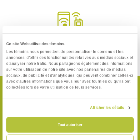
Cellulaires et
Ce site Web utilise des témoins.
téléavertisseurs
Les témoins nous permettent de personnaliser le contenu et les
annonces, d'offrir des fonctionnalités relatives aux médias sociaux et
d'analyser notre trafic. Nous partageons également des informations
sur votre utilisation de notre site avec nos partenaires de médias
* Certaines conditions s'appliquent.
sociaux, de publicité et d'analytiques, qui peuvent combiner celles-ci
avec d'autres informations que vous leur avez fournies ou qu'ils ont
collectées lors de votre utilisation de leurs services.
RECYCLAGE
Afficher les détails
La collecte en entreprise pour
les produits à recycler vous est offerte
si vous avez une palette ou plus*, et ce,
gratuitement
.
Tout autoriser