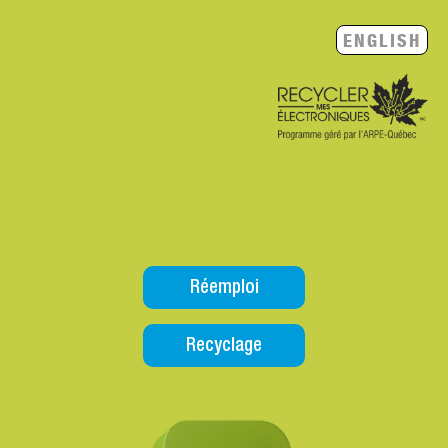
ENGLISH
Réemploi
Recyclage